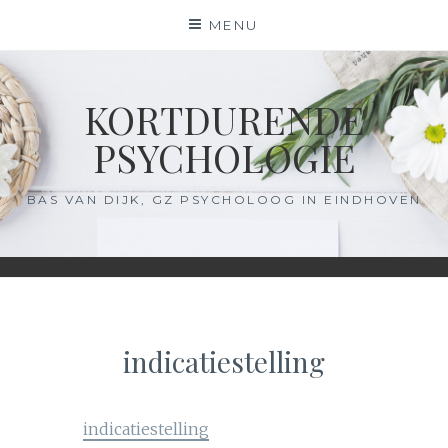
Skip
MENU
to
content
KORTDURENDE
PSYCHOLOGIE
BAS VAN DIJK, GZ PSYCHOLOOG IN EINDHOVEN
indicatiestelling
indicatiestelling